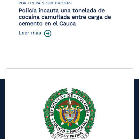
POR UN PAÍS SIN DROGAS
LU
Policía incauta una tonelada de
Tr
cocaína camuflada entre carga de
pr
cemento en el Cauca
lo
Leer más
Le