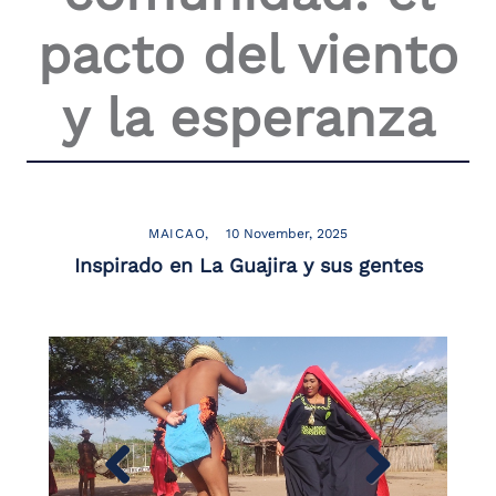
the
pacto del viento
screen
reader
to
y la esperanza
help
you
navigate
and
interact
with
the
MAICAO
10 November, 2025
content.
Inspirado en La Guajira y sus gentes