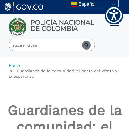
Welcome
Skip to main content
Español
to
All
in
POLICÍA NACIONAL
One
Toggle m
DE COLOMBIA
Accessibility
screen
reader.
To
start
the
All
Home
in
Guardianes de la comunidad: el pacto del viento y
One
la esperanza
Accessibility
screen
reader,
press
"Ctrl
Guardianes de la
+
/".
This
comunidad: el
shortcut
activates