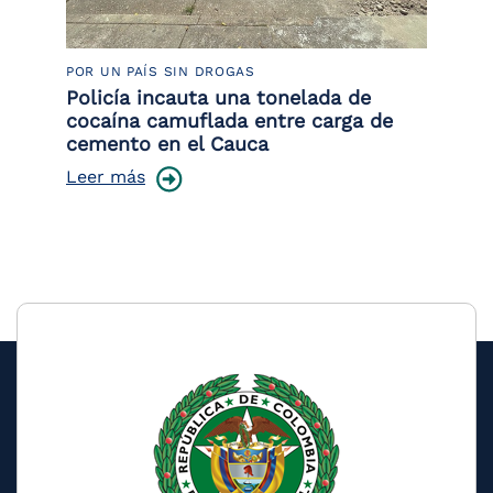
POR UN PAÍS SIN DROGAS
LU
Policía incauta una tonelada de
Tr
cocaína camuflada entre carga de
pr
cemento en el Cauca
lo
Leer más
Le