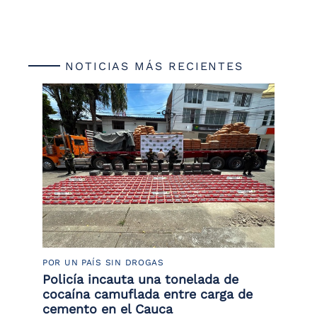
NOTICIAS MÁS RECIENTES
POR UN PAÍS SIN DROGAS
LU
or
Policía incauta una tonelada de
La
de
cocaína camuflada entre carga de
de
cemento en el Cauca
Le