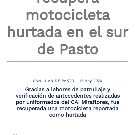
the
motocicleta
screen
reader
to
hurtada en el sur
help
you
navigate
de Pasto
and
interact
with
the
content.
SAN JUAN DE PASTO
18 May, 2026
Gracias a labores de patrullaje y
verificación de antecedentes realizadas
por uniformados del CAI Miraflores, fue
recuperada una motocicleta reportada
como hurtada