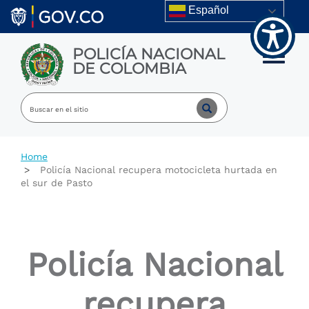
Welcome
Skip to main content
Español
to
All
in
POLICÍA NACIONAL
One
Toggle m
DE COLOMBIA
Accessibility
screen
reader.
To
start
the
All
Home
in
Policía Nacional recupera motocicleta hurtada en
One
el sur de Pasto
Accessibility
screen
reader,
press
"Ctrl
Policía Nacional
+
/".
This
recupera
shortcut
activates