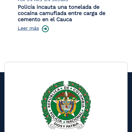
POR UN PAÍS SIN DROGAS
LU
Policía incauta una tonelada de
Tr
cocaína camuflada entre carga de
pr
cemento en el Cauca
lo
Leer más
Le