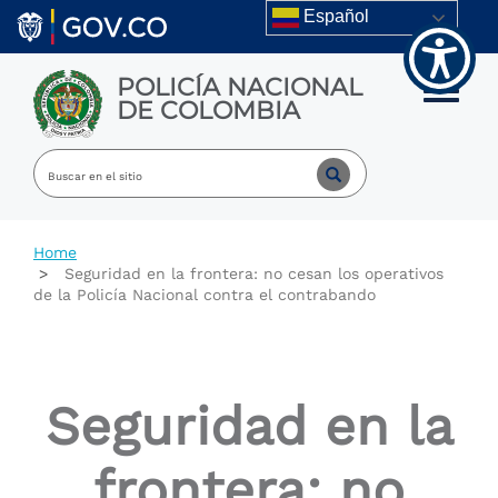
Welcome
Skip to main content
Español
to
All
in
POLICÍA NACIONAL
One
Toggle m
DE COLOMBIA
Accessibility
screen
reader.
To
start
the
All
Home
in
Seguridad en la frontera: no cesan los operativos
One
de la Policía Nacional contra el contrabando
Accessibility
screen
reader,
press
"Ctrl
Seguridad en la
+
/".
This
frontera: no
shortcut
activates