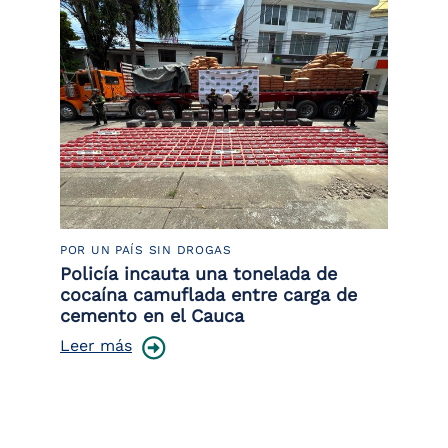
POR UN PAÍS SIN DROGAS
LU
Policía incauta una tonelada de
Tr
cocaína camuflada entre carga de
pr
cemento en el Cauca
lo
Leer más
Le