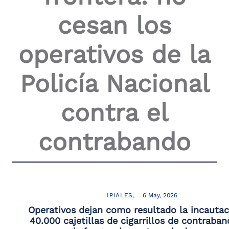
the
cesan los
screen
reader
to
operativos de la
help
you
navigate
Policía Nacional
and
interact
with
contra el
the
content.
contrabando
IPIALES
6 May, 2026
Operativos dejan como resultado la incautac
40.000 cajetillas de cigarrillos de contraban