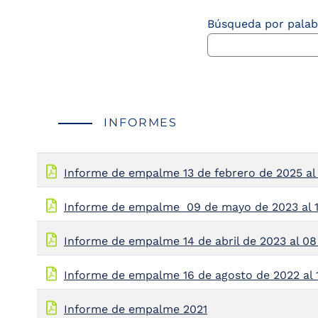
the
Búsqueda por palab
screen
reader
to
help
you
navigate
and
interact
INFORMES
with
the
content.
Informe de empalme 13 de febrero de 2025 al
Informe de empalme 09 de mayo de 2023 al 1
Informe de empalme 14 de abril de 2023 al 0
Informe de empalme 16 de agosto de 2022 al 1
Informe de empalme 2021