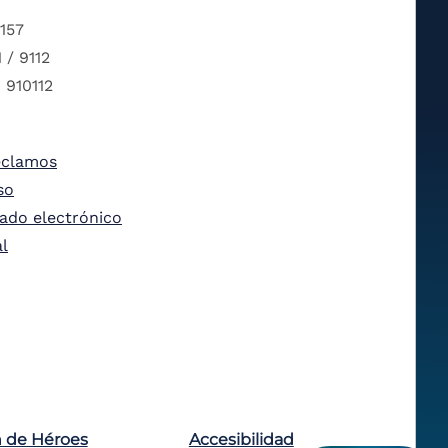
 157
 / 9112
 910112
eclamos
so
tado electrónico
al
n de Héroes
Accesibilidad