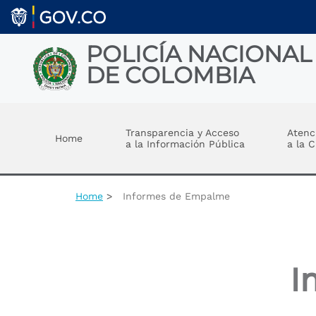
Welcome
Skip to main content
to
All
in
POLICÍA NACIONAL
One
DE COLOMBIA
Accessibility
screen
reader.
Toggle menu
To
start
Transparencia y Acceso
Atenc
Home
the
a la Información Pública
a la 
All
in
One
Accessibility
Home
Informes de Empalme
screen
reader,
press
"Ctrl
+
I
/".
This
shortcut
activates