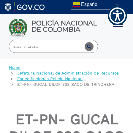
Welcome
Skip to main content
Español
to
All
in
POLICÍA NACIONAL
One
Toggle m
DE COLOMBIA
Accessibility
screen
reader.
To
start
the
All
Home
in
Jefatura Nacional de Administración de Recursos
One
Especifiaciones Policía Nacional
Accessibility
ET-PN- GUCAL DILOF 338 SACO DE TRINCHERA
screen
reader,
press
"Ctrl
+
ET-PN- GUCAL
/".
This
shortcut
activates