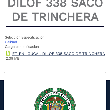
DILOF 338 SACO
the
screen
DE TRINCHERA
reader
to
help
you
navigate
and
Selección Especificación
interact
Calidad
with
Carga especificación
the
ET-PN- GUCAL DILOF 338 SACO DE TRINCHERA
content.
2.39 MB