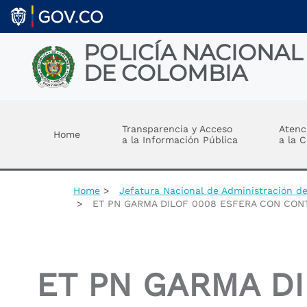
Welcome
Skip to main content
to
All
in
POLICÍA NACIONAL
One
DE COLOMBIA
Accessibility
screen
reader.
Toggle menu
To
start
Transparencia y Acceso
Atenc
Home
the
a la Información Pública
a la 
All
in
One
Accessibility
Home
Jefatura Nacional de Administración d
screen
ET PN GARMA DILOF 0008 ESFERA CON CONTE
reader,
press
"Ctrl
+
/".
ET PN GARMA D
This
shortcut
activates