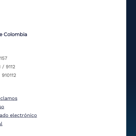
de Colombia
 157
 / 9112
 910112
eclamos
so
tado electrónico
al