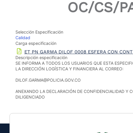
OC/CS/PA
the
screen
reader
to
help
Selección Especificación
you
Calidad
navigate
Carga especificación
and
interact
ET PN GARMA DILOF 0008 ESFERA CON CONTEN
with
Descripción especificación
the
SE INFORMA A TODOS LOS USUARIOS QUE ESTA ESPECI
content.
LA DIRECCIÓN LOGÍSTICA Y FINANCIERA AL CORREO:
DILOF.GARMA@POLICIA.GOV.CO
ANEXANDO LA DECLARACIÓN DE CONFIDENCIALIDAD Y C
DILIGENCIADO