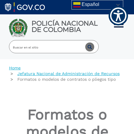
Welcome
Skip to main content
Español
to
All
in
POLICÍA NACIONAL
One
Toggle m
DE COLOMBIA
Accessibility
screen
reader.
To
start
the
All
Home
in
Jefatura Nacional de Administración de Recursos
One
Formatos o modelos de contratos o pliegos tipo
Accessibility
screen
reader,
press
"Ctrl
Formatos o
+
/".
This
modelos de
shortcut
activates