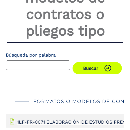
the
contratos o
screen
reader
to
pliegos tipo
help
you
navigate
and
interact
with
Búsqueda por palabra
the
content.
Buscar
FORMATOS O MODELOS DE CONTR
1LF-FR-0071 ELABORACIÓN DE ESTUDIOS PREVI