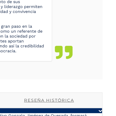
ento de sus
y liderazgo permiten
idad y convivencia
 gran paso en la
 como un referente de
en la sociedad por
ntes aportan
do así la credibilidad
mocracia.
RESEÑA HISTÓRICA
cutivo Gonzalo Jiménez de Quesada, formará