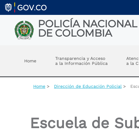
Skip to main content
POLICÍA NACIONAL
DE COLOMBIA
Toggle menu
Transparencia y Acceso
Atenc
Home
a la Información Pública
a la 
Home
Dirección de Educación Policial
Escu
Escuela de Sub