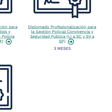
ción para
Diplomado Profesionalización para
isis y
la Gestión Policial Convivencia y
 Policía
Seguridad Pública (IJ a SC y SV a
M)
SP)
3 MESES