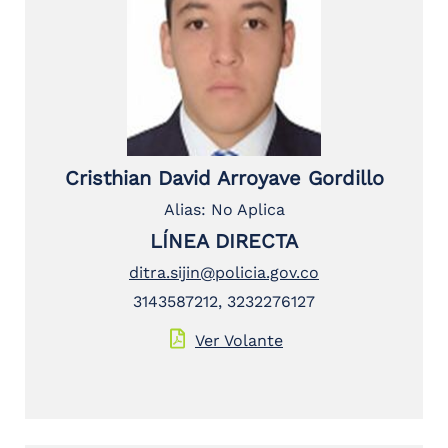
Cristhian David Arroyave Gordillo
Alias: No Aplica
LÍNEA DIRECTA
ditra.sijin@policia.gov.co
3143587212, 3232276127
Ver Volante