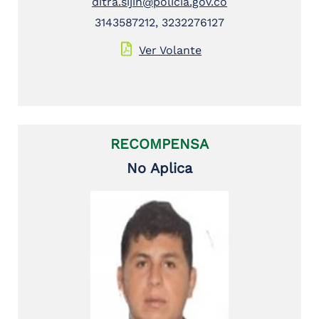
ditra.sijin@policia.gov.co
3143587212, 3232276127
Ver Volante
RECOMPENSA
No Aplica