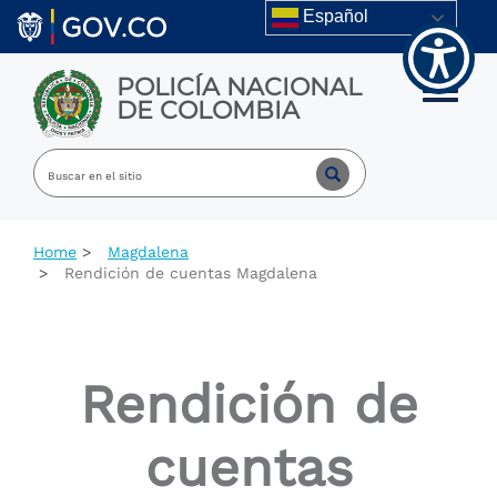
Welcome
Skip to main content
Español
to
All
in
POLICÍA NACIONAL
One
Toggle m
DE COLOMBIA
Accessibility
screen
reader.
To
start
the
All
Home
Magdalena
in
Rendición de cuentas Magdalena
One
Accessibility
screen
reader,
press
Rendición de
"Ctrl
+
/".
cuentas
This
shortcut
activates