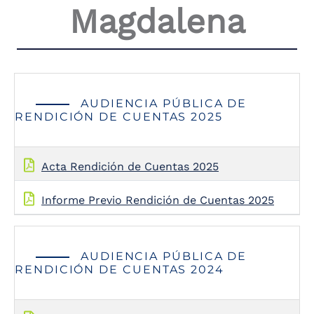
Magdalena
the
screen
reader
to
help
you
navigate
AUDIENCIA PÚBLICA DE
and
RENDICIÓN DE CUENTAS 2025
interact
with
the
content.
Acta Rendición de Cuentas 2025
Informe Previo Rendición de Cuentas 2025
AUDIENCIA PÚBLICA DE
RENDICIÓN DE CUENTAS 2024