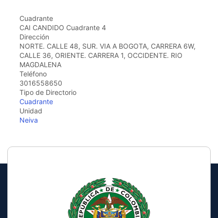
the
screen
Cuadrante
reader
CAI CANDIDO Cuadrante 4
to
Dirección
help
NORTE. CALLE 48, SUR. VIA A BOGOTA, CARRERA 6W,
you
CALLE 36, ORIENTE. CARRERA 1, OCCIDENTE. RIO
navigate
MAGDALENA
and
Teléfono
interact
3016558650
with
Tipo de Directorio
the
Cuadrante
content.
Unidad
Neiva