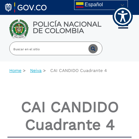
Welcome
Skip to main content
Español
to
All
in
POLICÍA NACIONAL
One
Toggle m
DE COLOMBIA
Accessibility
screen
reader.
To
start
the
All
Home
Neiva
CAI CANDIDO Cuadrante 4
in
One
Accessibility
screen
reader,
CAI CANDIDO
press
"Ctrl
+
Cuadrante 4
/".
This
shortcut
activates