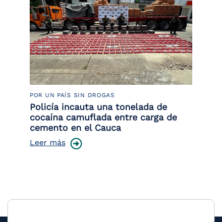
POR UN PAÍS SIN DROGAS
LU
or
Policía incauta una tonelada de
La
de
cocaína camuflada entre carga de
de
cemento en el Cauca
Le
Leer más