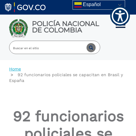
Welcome
Skip to main content
Español
to
All
in
POLICÍA NACIONAL
One
Toggle m
DE COLOMBIA
Accessibility
screen
reader.
To
start
the
All
Home
in
92 funcionarios policiales se capacitan en Brasil y
One
España
Accessibility
screen
reader,
press
"Ctrl
92 funcionarios
+
/".
This
policiales se
shortcut
activates