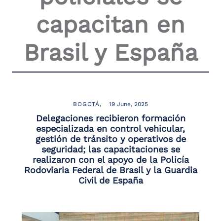
the
capacitan en
screen
reader
to
Brasil y España
help
you
navigate
and
interact
with
the
BOGOTÁ
19 June, 2025
content.
Delegaciones recibieron formación
especializada en control vehicular,
gestión de tránsito y operativos de
seguridad; las capacitaciones se
realizaron con el apoyo de la Policía
Rodoviaria Federal de Brasil y la Guardia
Civil de España