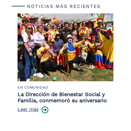
NOTICIAS MÁS RECIENTES
EN COMUNIDAD
PO
 la
La Dirección de Bienestar Social y
Po
Familia, conmemoró su aniversario
co
ce
Leer más
Le