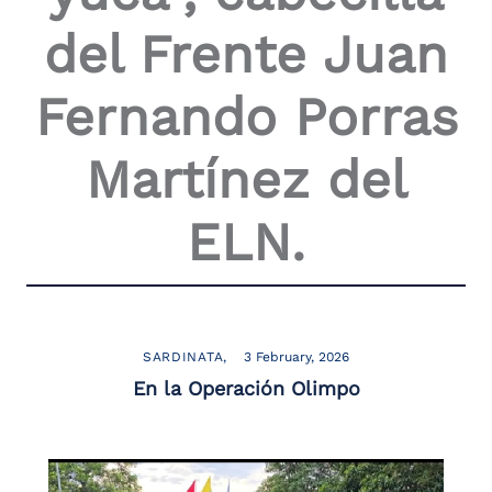
the
del Frente Juan
screen
reader
to
Fernando Porras
help
you
navigate
Martínez del
and
interact
with
ELN.
the
content.
SARDINATA
3 February, 2026
En la Operación Olimpo