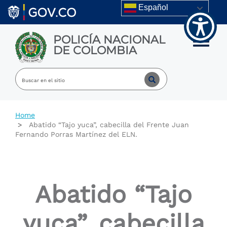
Welcome
Skip to main content
Español
to
All
in
POLICÍA NACIONAL
One
Toggle m
DE COLOMBIA
Accessibility
screen
reader.
To
start
the
All
Home
in
Abatido “Tajo yuca”, cabecilla del Frente Juan
One
Fernando Porras Martínez del ELN.
Accessibility
screen
reader,
press
"Ctrl
Abatido “Tajo
+
/".
This
yuca”, cabecilla
shortcut
activates