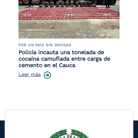
POR UN PAÍS SIN DROGAS
LU
Policía incauta una tonelada de
Tr
cocaína camuflada entre carga de
pr
cemento en el Cauca
lo
Leer más
Le