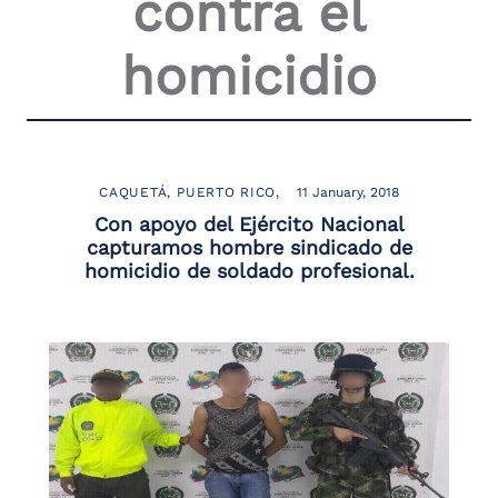
contra el
the
screen
homicidio
reader
to
help
you
navigate
and
interact
CAQUETÁ
PUERTO RICO
11 January, 2018
with
Con apoyo del Ejército Nacional
the
capturamos hombre sindicado de
content.
homicidio de soldado profesional.