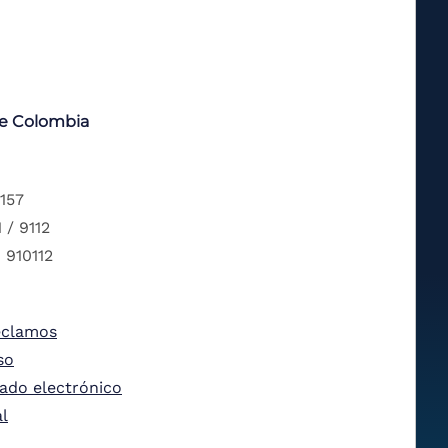
de Colombia
 157
 / 9112
 910112
eclamos
so
tado electrónico
al