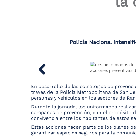
la
the
screen
reader
to
help
you
navigate
Policía Nacional intensif
and
interact
with
the
content.
En desarrollo de las estrategias de prevenció
través de la Policía Metropolitana de San Je
personas y vehículos en los sectores de Ran
Durante la jornada, los uniformados realiz
campañas de prevención, con el propósito de
convivencia entre los habitantes de estos se
Estas acciones hacen parte de los planes pe
garantizar espacios seguros para la comuni