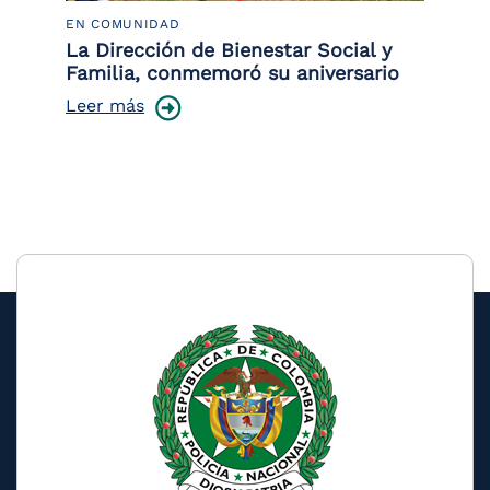
EN COMUNIDAD
PO
 la
La Dirección de Bienestar Social y
Po
Familia, conmemoró su aniversario
co
ce
Leer más
Le