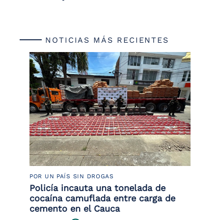
NOTICIAS MÁS RECIENTES
POR UN PAÍS SIN DROGAS
LU
or
Policía incauta una tonelada de
La
de
cocaína camuflada entre carga de
de
cemento en el Cauca
Le