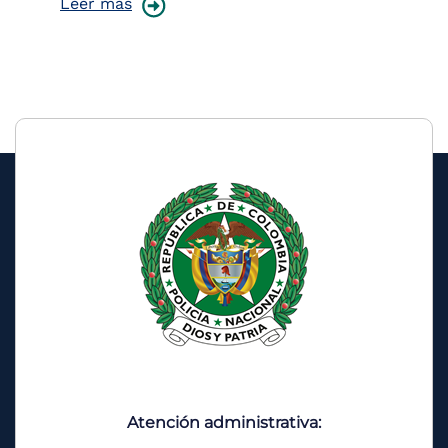
Leer más
Le
Atención administrativa: