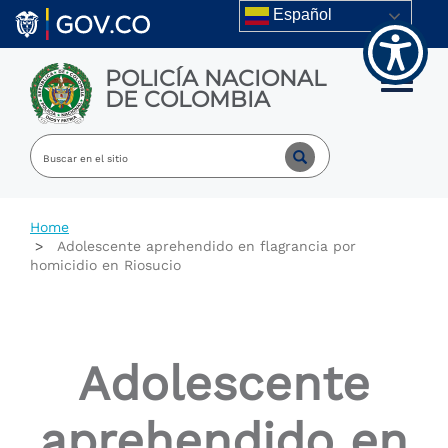
Welcome
Skip to main content
Español
to
All
in
POLICÍA NACIONAL
One
Toggle m
DE COLOMBIA
Accessibility
screen
reader.
To
start
the
All
Home
in
Adolescente aprehendido en flagrancia por
One
homicidio en Riosucio
Accessibility
screen
reader,
press
"Ctrl
Adolescente
+
/".
This
aprehendido en
shortcut
activates