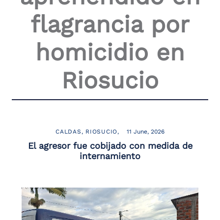
the
flagrancia por
screen
reader
to
homicidio en
help
you
navigate
Riosucio
and
interact
with
the
content.
CALDAS
RIOSUCIO
11 June, 2026
El agresor fue cobijado con medida de
internamiento