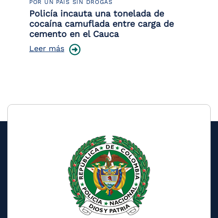
POR UN PAÍS SIN DROGAS
LU
Policía incauta una tonelada de
Tr
cocaína camuflada entre carga de
pr
cemento en el Cauca
lo
Leer más
Le