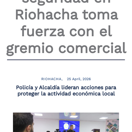
the
Riohacha toma
screen
reader
to
fuerza con el
help
you
navigate
gremio comercial
and
interact
with
the
content.
RIOHACHA
25 April, 2026
Policía y Alcaldía lideran acciones para
proteger la actividad económica local