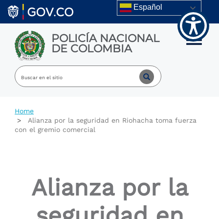
Welcome
Skip to main content
Español
to
All
in
POLICÍA NACIONAL
One
Toggle m
DE COLOMBIA
Accessibility
screen
reader.
To
start
the
All
Home
in
Alianza por la seguridad en Riohacha toma fuerza
One
con el gremio comercial
Accessibility
screen
reader,
press
"Ctrl
Alianza por la
+
/".
This
seguridad en
shortcut
activates