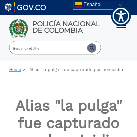
Welcome
Skip to main content
Español
to
All
in
POLICÍA NACIONAL
One
Toggle m
DE COLOMBIA
Accessibility
screen
reader.
To
start
the
All
Home
Alias "la pulga" fue capturado por homicidio
in
One
Accessibility
screen
reader,
Alias "la pulga"
press
"Ctrl
+
fue capturado
/".
This
shortcut
activates