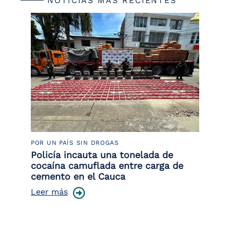
NOTICIAS MÁS RECIENTES
POR UN PAÍS SIN DROGAS
LU
Policía incauta una tonelada de
Tr
cocaína camuflada entre carga de
pr
cemento en el Cauca
lo
Leer más
Le