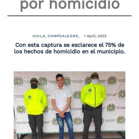
por homicidio
the
screen
reader
to
help
you
HUILA
CAMPOALEGRE
1 April, 2022
navigate
Con esta captura se esclarece el 75% de
and
los hechos de homicidio en el municipio.
interact
with
the
content.