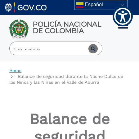
Welcome
Skip to main content
Español
to
All
in
POLICÍA NACIONAL
One
Toggle m
DE COLOMBIA
Accessibility
screen
reader.
To
start
the
All
Home
in
Balance de seguridad durante la Noche Dulce de
One
los Niños y las Niñas en el Valle de Aburrá
Accessibility
screen
reader,
press
"Ctrl
Balance de
+
/".
This
seguridad
shortcut
activates