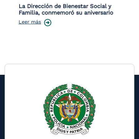
 la
La Dirección de Bienestar Social y
Po
Familia, conmemoró su aniversario
co
ce
Leer más
Le