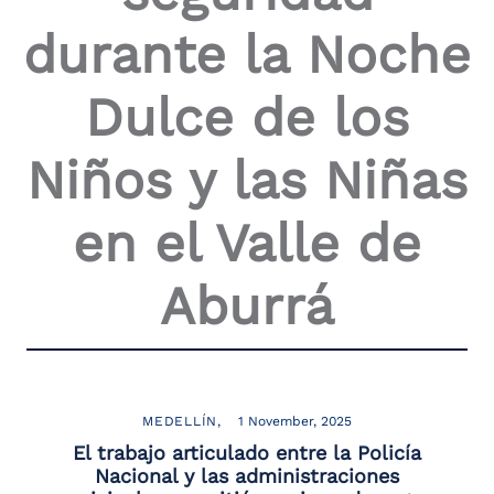
the
durante la Noche
screen
reader
to
Dulce de los
help
you
navigate
Niños y las Niñas
and
interact
with
en el Valle de
the
content.
Aburrá
MEDELLÍN
1 November, 2025
El trabajo articulado entre la Policía
Nacional y las administraciones