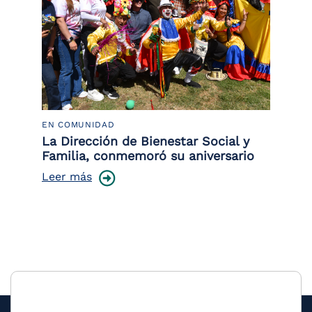
EN COMUNIDAD
PO
 la
La Dirección de Bienestar Social y
Po
Familia, conmemoró su aniversario
co
ce
Leer más
Le