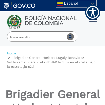
Welcome
Skip to main content
Español
to
All
in
POLICÍA NACIONAL
One
Toggle m
DE COLOMBIA
Accessibility
screen
reader.
To
start
the
All
Home
in
Brigadier General Herbert Luguiy Benavidez
One
Valderrama lidera visita JENAR In Situ en el meta bajo
Accessibility
la estrategia s2d
screen
reader,
press
"Ctrl
+
Brigadier General
/".
This
shortcut
activates