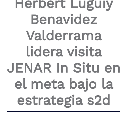
Herbert Luguiy
the
screen
Benavidez
reader
to
help
Valderrama
you
navigate
and
lidera visita
interact
with
the
JENAR In Situ en
content.
el meta bajo la
estrategia s2d