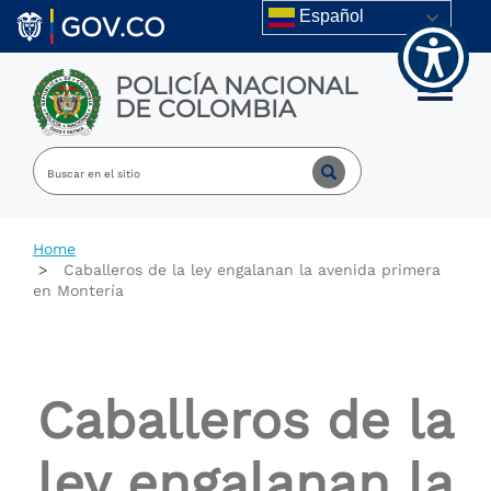
Welcome
Skip to main content
Español
to
All
in
POLICÍA NACIONAL
One
Toggle m
DE COLOMBIA
Accessibility
screen
reader.
To
start
the
All
Home
in
Caballeros de la ley engalanan la avenida primera
One
en Montería
Accessibility
screen
reader,
press
"Ctrl
Caballeros de la
+
/".
This
ley engalanan la
shortcut
activates