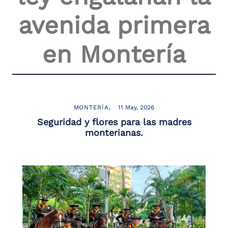
the
avenida primera
screen
reader
to
en Montería
help
you
navigate
and
interact
with
the
MONTERÍA
11 May, 2026
content.
Seguridad y flores para las madres
monterianas.