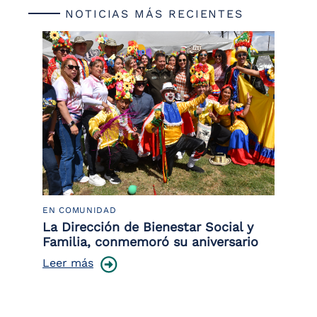
NOTICIAS MÁS RECIENTES
EN COMUNIDAD
PO
 la
La Dirección de Bienestar Social y
Po
Familia, conmemoró su aniversario
co
ce
Leer más
Le