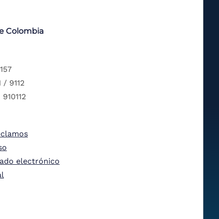
de Colombia
 157
 / 9112
 910112
eclamos
so
tado electrónico
al