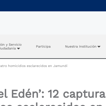
ión y Servicio
Participa
Nuestra Institución
Ciudadanía
uatro homicidios esclarecidos en Jamundí
l Edén’: 12 captur