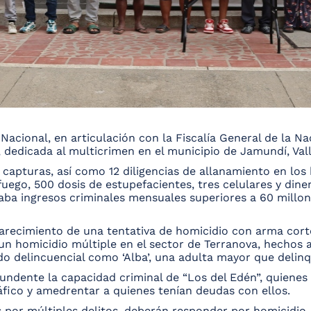
acional, en articulación con la Fiscalía General de la Na
 dedicada al multicrimen en el municipio de Jamundí, Vall
 capturas, así como 12 diligencias de allanamiento en los b
ego, 500 dosis de estupefacientes, tres celulares y diner
ba ingresos criminales mensuales superiores a 60 millon
sclarecimiento de una tentativa de homicidio con arma co
un homicidio múltiple en el sector de Terranova, hechos a
o delincuencial como ‘Alba’, una adulta mayor que delinqu
ndente la capacidad criminal de “Los del Edén”, quienes u
fico y amedrentar a quienes tenían deudas con ellos.
 por múltiples delitos, deberán responder por homicidio, 