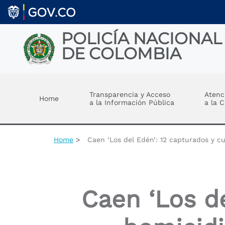
Skip to main content
POLICÍA NACIONAL
DE COLOMBIA
Toggle menu
Transparencia y Acceso
Atenc
Home
a la Información Pública
a la 
Home
Caen ‘Los del Edén’: 12 capturados y c
Caen ‘Los de