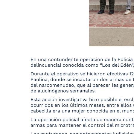
En una contundente operación de la Policía N
delincuencial conocida como “Los del Edén”,
Durante el operativo se hicieron efectivas 12
Paulina, donde se incautaron dos armas de fu
del narcomenudeo, que al parecer les genera
de alucinógenos semanales.
Esta acción investigativa hizo posible el e
ocurridos en los últimos meses, entre ellos 
cabecilla era una mujer conocida en el mund
La operación policial afecta de manera contu
armas para mantener el control del microtrá
Los capturados, con antecedentes judiciales