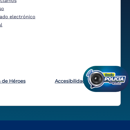
eclamos
so
tado electrónico
al
n de Héroes
Accesibilidad