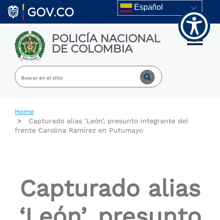
Welcome
Skip to main content
Español
to
All
in
POLICÍA NACIONAL
One
Toggle m
DE COLOMBIA
Accessibility
screen
reader.
To
start
the
All
Home
in
Capturado alias ‘León’, presunto integrante del
One
frente Carolina Ramírez en Putumayo
Accessibility
screen
reader,
press
"Ctrl
Capturado alias
+
/".
This
‘León’, presunto
shortcut
activates