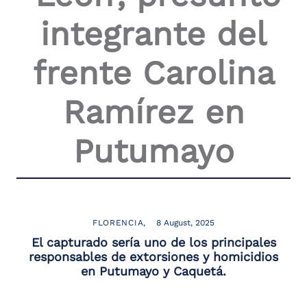
the
integrante del
screen
reader
to
frente Carolina
help
you
navigate
Ramírez en
and
interact
with
Putumayo
the
content.
FLORENCIA
8 August, 2025
El capturado sería uno de los principales
responsables de extorsiones y homicidios
en Putumayo y Caquetá.