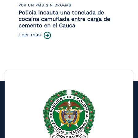
POR UN PAÍS SIN DROGAS
LU
Policía incauta una tonelada de
Tr
cocaína camuflada entre carga de
pr
cemento en el Cauca
lo
Leer más
Le