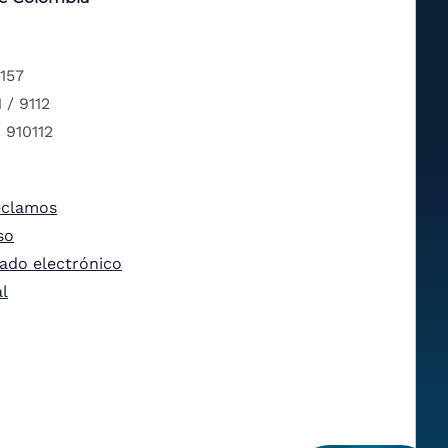
 157
 / 9112
 910112
eclamos
so
tado electrónico
al