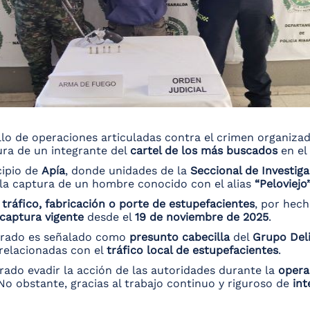
llo de operaciones articuladas contra el crimen organiza
tura de un integrante del
cartel de los más buscados
en el
cipio de
Apía
, donde unidades de la
Seccional de Investiga
a la captura de un hombre conocido con el alias
“Peloviejo
e
tráfico, fabricación o porte de estupefacientes
, por hech
captura vigente
desde el
19 de noviembre de 2025
.
turado es señalado como
presunto cabecilla
del
Grupo Del
 relacionadas con el
tráfico local de estupefacientes
.
rado evadir la acción de las autoridades durante la
opera
No obstante, gracias al trabajo continuo y riguroso de
int