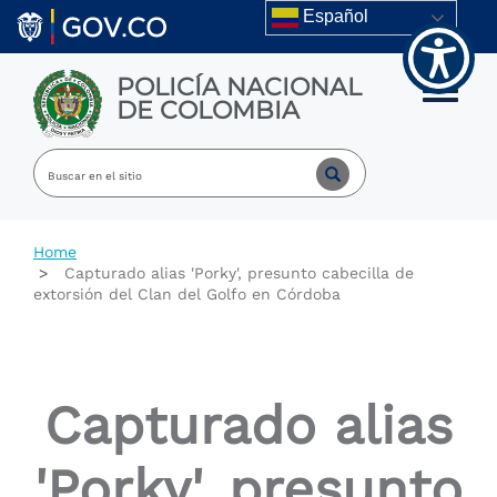
Welcome
Skip to main content
Español
to
All
in
POLICÍA NACIONAL
One
Toggle m
DE COLOMBIA
Accessibility
screen
reader.
To
start
the
All
Home
in
Capturado alias 'Porky', presunto cabecilla de
One
extorsión del Clan del Golfo en Córdoba
Accessibility
screen
reader,
press
"Ctrl
Capturado alias
+
/".
This
'Porky', presunto
shortcut
activates