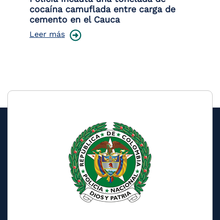
cocaína camuflada entre carga de
pr
cemento en el Cauca
lo
Leer más
Le