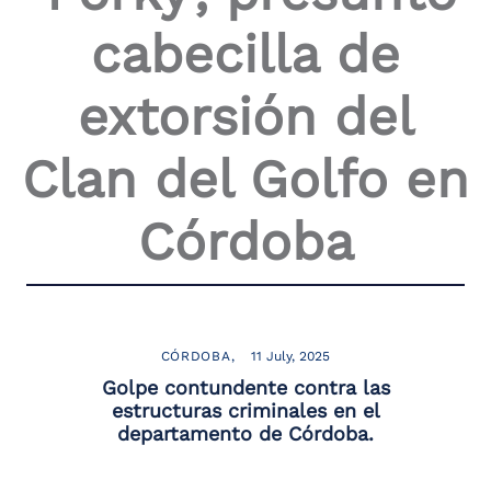
the
cabecilla de
screen
reader
to
extorsión del
help
you
navigate
Clan del Golfo en
and
interact
with
Córdoba
the
content.
CÓRDOBA
11 July, 2025
Golpe contundente contra las
estructuras criminales en el
departamento de Córdoba.