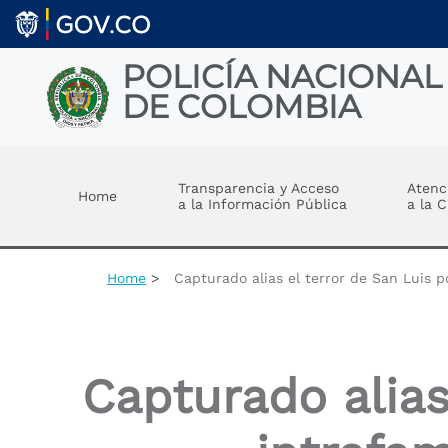
Skip to main content
POLICÍA NACIONAL
DE COLOMBIA
Toggle menu
Transparencia y Acceso
Atenc
Home
a la Información Pública
a la 
Home
Capturado alias el terror de San Luis po
Capturado alias