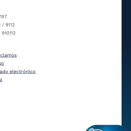
 157
 / 9112
 910112
eclamos
so
tado electrónico
al