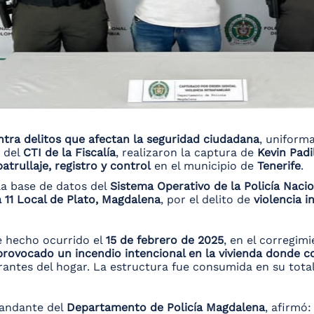
tra delitos que afectan la seguridad ciudadana
, uniform
s del
CTI de la Fiscalía
, realizaron la captura de
Kevin Padi
patrullaje, registro y control
en el municipio de
Tenerife
.
la base de datos del
Sistema Operativo de la Policía Naci
a 11 Local de Plato, Magdalena
, por el delito de
violencia i
ve hecho ocurrido el
15 de febrero de 2025
, en el corregim
provocado un incendio intencional en la vivienda donde con
rantes del hogar. La estructura fue consumida en su total
andante del
Departamento de Policía Magdalena
, afirmó: