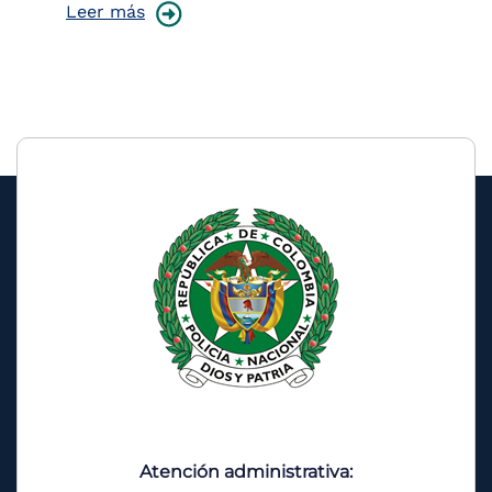
Leer más
Le
Atención administrativa: