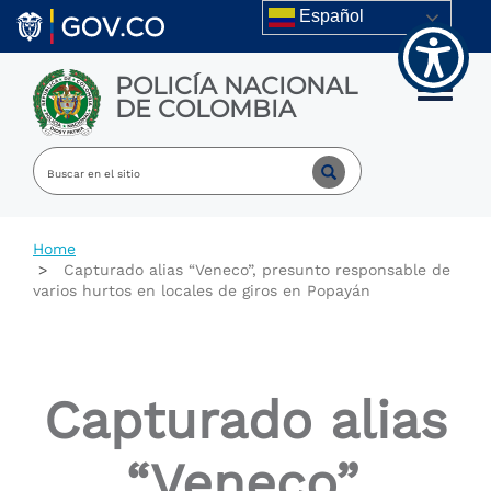
Welcome
Skip to main content
Español
to
All
in
POLICÍA NACIONAL
One
Toggle m
DE COLOMBIA
Accessibility
screen
reader.
To
start
the
All
Home
in
Capturado alias “Veneco”, presunto responsable de
One
varios hurtos en locales de giros en Popayán
Accessibility
screen
reader,
press
"Ctrl
Capturado alias
+
/".
This
“Veneco”,
shortcut
activates