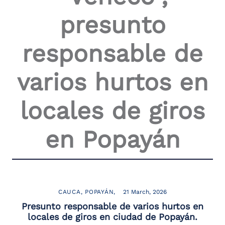
the
presunto
screen
reader
to
responsable de
help
you
navigate
varios hurtos en
and
interact
with
locales de giros
the
content.
en Popayán
CAUCA
POPAYÁN
21 March, 2026
Presunto responsable de varios hurtos en
locales de giros en ciudad de Popayán.