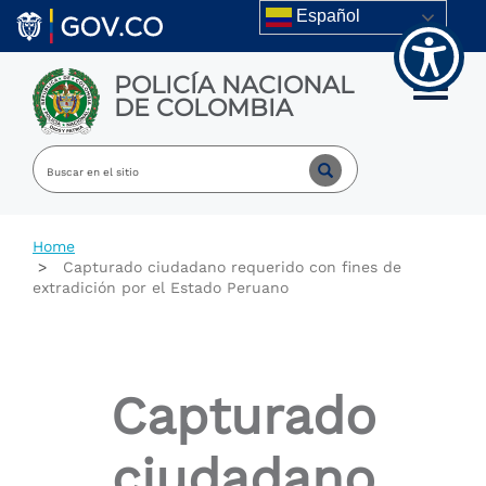
Welcome
Skip to main content
Español
to
All
in
POLICÍA NACIONAL
One
Toggle m
DE COLOMBIA
Accessibility
screen
reader.
To
start
the
All
Home
in
Capturado ciudadano requerido con fines de
One
extradición por el Estado Peruano
Accessibility
screen
reader,
press
"Ctrl
Capturado
+
/".
This
ciudadano
shortcut
activates