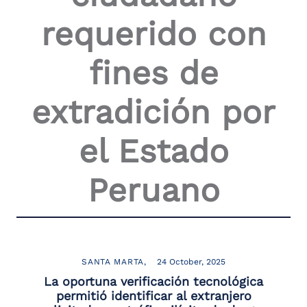
the
requerido con
screen
reader
to
fines de
help
you
navigate
extradición por
and
interact
with
el Estado
the
content.
Peruano
SANTA MARTA
24 October, 2025
La oportuna verificación tecnológica
permitió identificar al extranjero