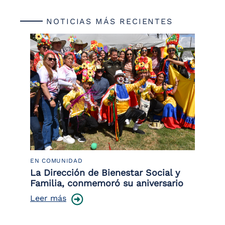
NOTICIAS MÁS RECIENTES
EN COMUNIDAD
PO
 la
La Dirección de Bienestar Social y
Po
Familia, conmemoró su aniversario
co
ce
Leer más
Le