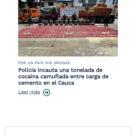
POR UN PAÍS SIN DROGAS
LU
Policía incauta una tonelada de
Tr
cocaína camuflada entre carga de
pr
cemento en el Cauca
lo
Leer más
Le