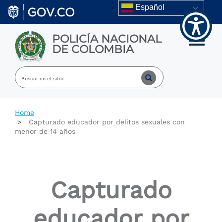
Welcome
Skip to main content
Español
to
All
in
POLICÍA NACIONAL
One
Toggle m
DE COLOMBIA
Accessibility
screen
reader.
To
start
the
All
Home
in
Capturado educador por delitos sexuales con
One
menor de 14 años
Accessibility
screen
reader,
press
"Ctrl
Capturado
+
/".
This
educador por
shortcut
activates