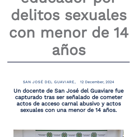
the
delitos sexuales
screen
reader
to
con menor de 14
help
you
navigate
años
and
interact
with
the
content.
SAN JOSÉ DEL GUAVIARE
12 December, 2024
Un docente de San José del Guaviare fue
capturado tras ser señalado de cometer
actos de acceso carnal abusivo y actos
sexuales con una menor de 14 años.