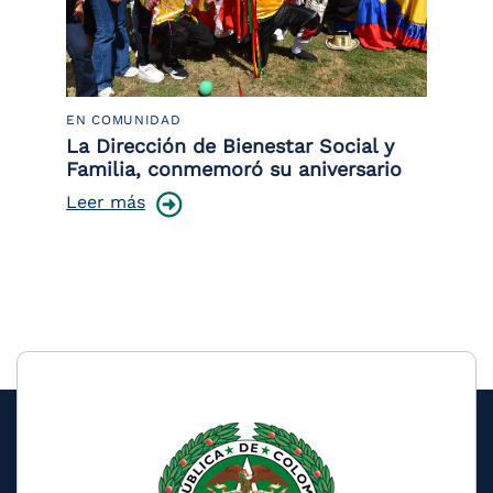
EN COMUNIDAD
PO
 la
La Dirección de Bienestar Social y
Po
Familia, conmemoró su aniversario
co
ce
Leer más
Le