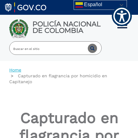
Welcome
Skip to main content
Español
to
All
in
POLICÍA NACIONAL
One
Toggle m
DE COLOMBIA
Accessibility
screen
reader.
To
start
the
All
Home
in
Capturado en flagrancia por homicidio en
One
Capitanejo
Accessibility
screen
reader,
press
"Ctrl
Capturado en
+
/".
This
flagrancia por
shortcut
activates