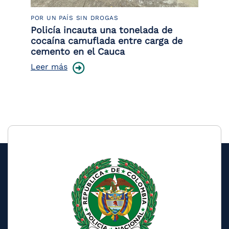
POR UN PAÍS SIN DROGAS
LU
Policía incauta una tonelada de
Tr
cocaína camuflada entre carga de
pr
cemento en el Cauca
lo
Leer más
Le