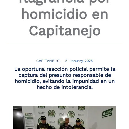
the
homicidio en
screen
reader
to
Capitanejo
help
you
navigate
and
interact
with
the
CAPITANEJO
21 January, 2025
content.
La oportuna reacción policial permite la
captura del presunto responsable de
homicidio, evitando la impunidad en un
hecho de intolerancia.