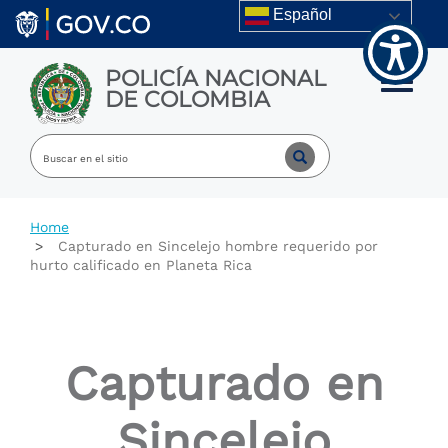
Welcome
Skip to main content
Español
to
All
in
POLICÍA NACIONAL
One
Toggle m
DE COLOMBIA
Accessibility
screen
reader.
To
start
the
All
Home
in
Capturado en Sincelejo hombre requerido por
One
hurto calificado en Planeta Rica
Accessibility
screen
reader,
press
"Ctrl
Capturado en
+
/".
This
Sincelejo
shortcut
activates