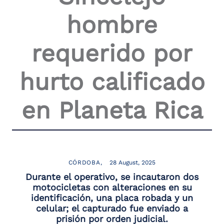
the
hombre
screen
reader
to
requerido por
help
you
navigate
hurto calificado
and
interact
with
en Planeta Rica
the
content.
CÓRDOBA
28 August, 2025
Durante el operativo, se incautaron dos
motocicletas con alteraciones en su
identificación, una placa robada y un
celular; el capturado fue enviado a
prisión por orden judicial.