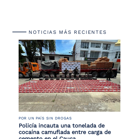
NOTICIAS MÁS RECIENTES
POR UN PAÍS SIN DROGAS
LU
Policía incauta una tonelada de
Tr
cocaína camuflada entre carga de
pr
cemento en el Cauca
lo