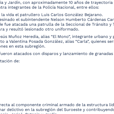
ia y Jardín, con aproximadamente 10 años de trayectoria c
ra integrantes de la Policía Nacional, entre ellos:
 la vida el patrullero Luis Carlos González Bejarano.
 asesinado el subintendente Nelson Humberto Cárdenas Ca
de fue atacada una patrulla de la Seccional de Tránsito y 
ra y resultó lesionado otro uniformado.
ús Muñoz Heredia, alias “El Mono”, integrante urbano y pr
nto a Valentina Posada González, alias “Carla”, quienes se
ones en esta subregión.
fueron atacados con disparos y lanzamiento de granadas
utación de:
irecta al componente criminal armado de la estructura li
nar delictivo en la subregión del Suroeste y contribuyend