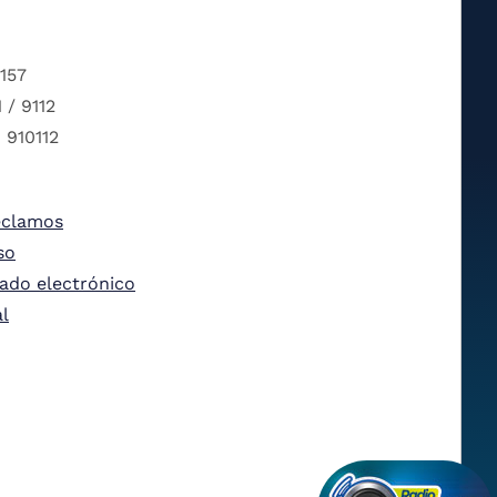
 157
 / 9112
 910112
eclamos
so
tado electrónico
al