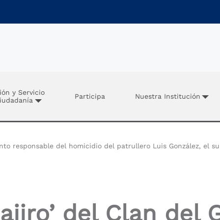
ión y Servicio
Participa
Nuestra Institución
Ciudadanía
nto responsable del homicidio del patrullero Luis González, el s
jiro’ del Clan del 