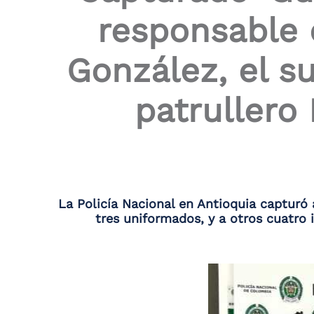
the
responsable d
screen
reader
to
González, el s
help
you
navigate
patrullero
and
interact
with
the
content.
La Policía Nacional en Antioquia capturó 
tres uniformados, y a otros cuatro 