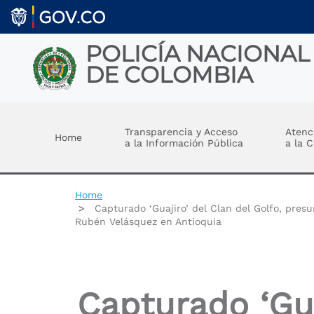
Welcome
Skip to main content
to
All
in
POLICÍA NACIONAL
One
DE COLOMBIA
Accessibility
screen
reader.
Toggle menu
To
start
Transparencia y Acceso
Atenc
Home
the
a la Información Pública
a la 
All
in
One
Accessibility
Home
screen
Capturado ‘Guajiro’ del Clan del Golfo, presu
reader,
Rubén Velásquez en Antioquia
press
"Ctrl
+
/".
This
Capturado ‘Gua
shortcut
activates