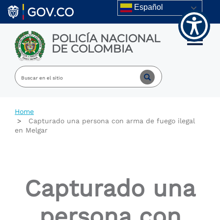
Welcome
Skip to main content
Español
to
All
in
POLICÍA NACIONAL
One
Toggle m
DE COLOMBIA
Accessibility
screen
reader.
To
start
the
All
Home
in
Capturado una persona con arma de fuego ilegal
One
en Melgar
Accessibility
screen
reader,
press
"Ctrl
Capturado una
+
/".
This
persona con
shortcut
activates