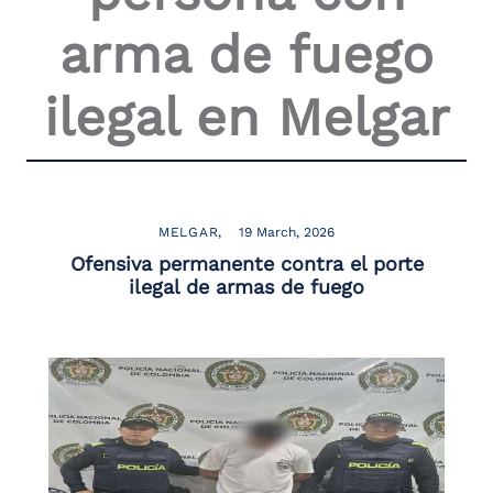
the
arma de fuego
screen
reader
to
ilegal en Melgar
help
you
navigate
and
interact
with
the
MELGAR
19 March, 2026
content.
Ofensiva permanente contra el porte
ilegal de armas de fuego