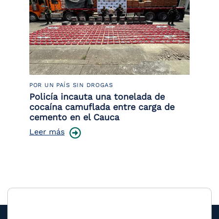
POR UN PAÍS SIN DROGAS
LU
Policía incauta una tonelada de
Tr
cocaína camuflada entre carga de
pr
cemento en el Cauca
lo
Leer más
Le