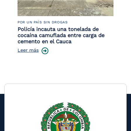
POR UN PAÍS SIN DROGAS
LU
Policía incauta una tonelada de
Tr
cocaína camuflada entre carga de
pr
cemento en el Cauca
lo
Leer más
Le