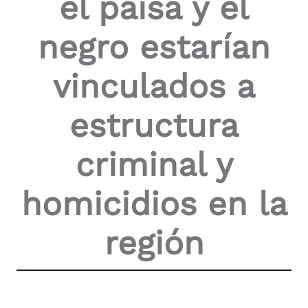
el paisa y el
the
screen
negro estarían
reader
to
help
vinculados a
you
navigate
and
estructura
interact
with
the
criminal y
content.
homicidios en la
región