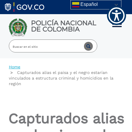
Welcome
Skip to main content
Español
to
All
in
POLICÍA NACIONAL
One
Toggle m
DE COLOMBIA
Accessibility
screen
reader.
To
start
the
All
Home
in
Capturados alias el paisa y el negro estarían
One
vinculados a estructura criminal y homicidios en la
Accessibility
región
screen
reader,
press
"Ctrl
+
Capturados alias
/".
This
shortcut
activates