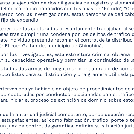
te la ejecución de dos diligencias de registro y allanami
 microtráfico conocidos con los alias de “Peludo”, “Orejas
cuerdo con las investigaciones, estas personas se dedicab
fijo de expendio.
blecer que los capturados presuntamente trabajaban al ser
es tras cumplir una condena por los delitos de tráfico d
ste individuo pretende retomar el control de la distribuci
ge Eliécer Gaitán del municipio de Chinchiná.
or los investigadores, esta estructura criminal obtenía re
 su capacidad operativa y permitían la continuidad de las
ncautados dos armas de fuego, munición, un radio de comun
uco listas para su distribución y una gramera utilizada p
ntervenidos ya habían sido objeto de procedimientos de 
ido capturadas por conductas relacionadas con el tráfic
ra iniciar el proceso de extinción de dominio sobre estos
n de la autoridad judicial competente, donde deberán re
de estupefacientes, así como fabricación, tráfico, porte o 
n juez de control de garantías, definirá su situación juríd