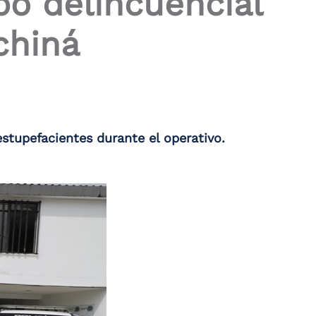
po delincuencial
chiná
 estupefacientes durante el operativo.