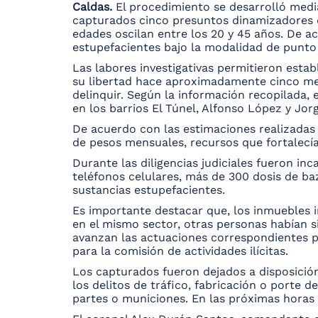
Caldas.
El procedimiento se desarrolló median
capturados cinco presuntos dinamizadores del
edades oscilan entre los 20 y 45 años. De a
estupefacientes bajo la modalidad de punto 
Las labores investigativas permitieron esta
su libertad hace aproximadamente cinco mes
delinquir. Según la información recopilada, e
en los barrios El Túnel, Alfonso López y Jor
De acuerdo con las estimaciones realizadas p
de pesos mensuales, recursos que fortalecían
Durante las diligencias judiciales fueron i
teléfonos celulares, más de 300 dosis de baz
sustancias estupefacientes.
Es importante destacar que, los inmuebles i
en el mismo sector, otras personas habían s
avanzan las actuaciones correspondientes pa
para la comisión de actividades ilícitas.
Los capturados fueron dejados a disposició
los delitos de tráfico, fabricación o porte 
partes o municiones. En las próximas horas u