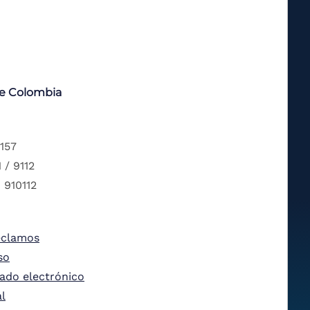
de Colombia
 157
 / 9112
 910112
eclamos
so
tado electrónico
al