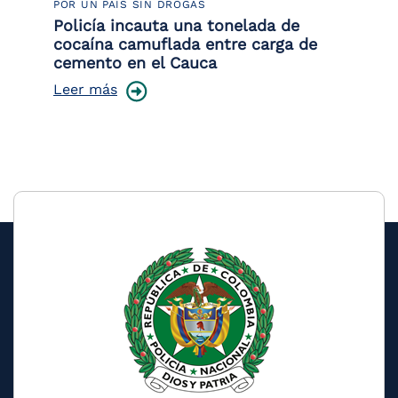
POR UN PAÍS SIN DROGAS
LU
Policía incauta una tonelada de
Tr
cocaína camuflada entre carga de
pr
cemento en el Cauca
lo
Leer más
Le