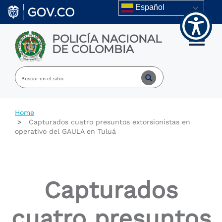
Welcome
Skip to main content
Español
to
All
in
POLICÍA NACIONAL
One
Toggle m
DE COLOMBIA
Accessibility
screen
reader.
To
start
the
All
Home
in
Capturados cuatro presuntos extorsionistas en
One
operativo del GAULA en Tuluá
Accessibility
screen
reader,
press
"Ctrl
Capturados
+
/".
This
cuatro presuntos
shortcut
activates