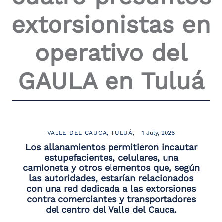
the
extorsionistas en
screen
reader
to
operativo del
help
you
navigate
GAULA en Tuluá
and
interact
with
the
content.
VALLE DEL CAUCA
TULUÁ
1 July, 2026
Los allanamientos permitieron incautar
estupefacientes, celulares, una
camioneta y otros elementos que, según
las autoridades, estarían relacionados
con una red dedicada a las extorsiones
contra comerciantes y transportadores
del centro del Valle del Cauca.