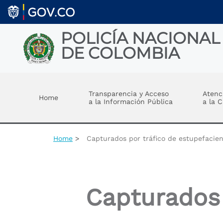
Skip to main content
POLICÍA NACIONAL
DE COLOMBIA
Toggle menu
Transparencia y Acceso
Atenc
Home
a la Información Pública
a la 
Home
Capturados por tráfico de estupefacien
Capturados 