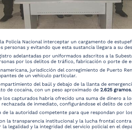
 la Policía Nacional interceptar un cargamento de estupe
s personas y evitando que esta sustancia llegara a su des
egistro adelantadas por uniformados adscritos a la Sube
sonas por los delitos de tráfico, fabricación o porte de 
Panamericana, jurisdicción del corregimiento de Puerto R
upantes de un vehículo particular.
ompartimiento del baúl y debajo de la llanta de emergenc
rato de cocaína, con un peso aproximado de
2.625 gramos
.
de los capturados habría ofrecido una suma de dinero a lo
e rechazada de inmediato, configurándose el delito de co
n de la autoridad competente para que respondan por los
n la transparencia institucional y la lucha frontal contra
la legalidad y la integridad del servicio policial en el d