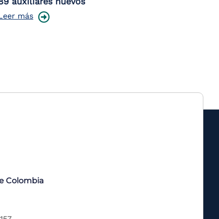
89 auxiliares nuevos
Leer más
de Colombia
 157