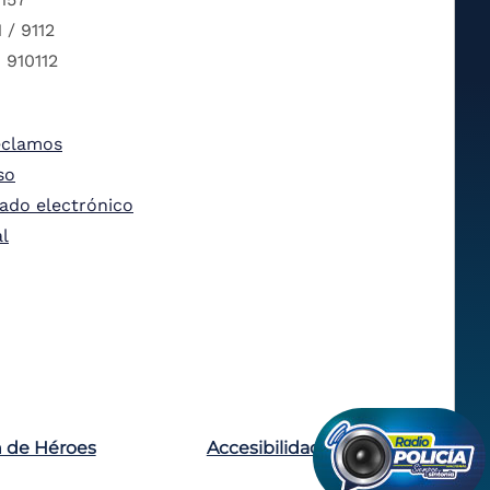
 / 9112
 910112
eclamos
so
tado electrónico
al
n de Héroes
Accesibilidad