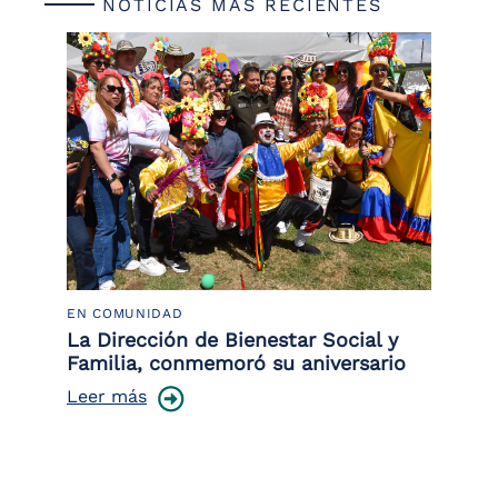
NOTICIAS MÁS RECIENTES
EN COMUNIDAD
PO
 la
La Dirección de Bienestar Social y
Po
Familia, conmemoró su aniversario
co
ce
Leer más
Le