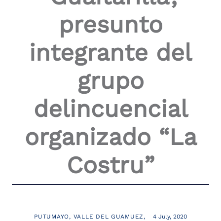
the
presunto
screen
reader
to
integrante del
help
you
navigate
grupo
and
interact
with
delincuencial
the
content.
organizado “La
Costru”
PUTUMAYO
VALLE DEL GUAMUEZ
4 July, 2020