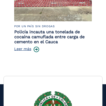
POR UN PAÍS SIN DROGAS
LU
Policía incauta una tonelada de
Tr
cocaína camuflada entre carga de
pr
cemento en el Cauca
lo
Leer más
Le