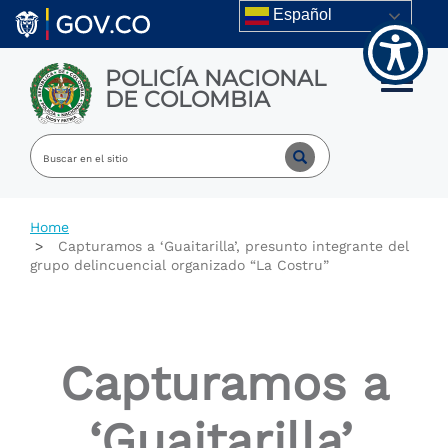
Welcome
Skip to main content
Español
to
All
in
POLICÍA NACIONAL
One
Toggle m
DE COLOMBIA
Accessibility
screen
reader.
To
start
the
All
Home
in
Capturamos a ‘Guaitarilla’, presunto integrante del
One
grupo delincuencial organizado “La Costru”
Accessibility
screen
reader,
press
"Ctrl
Capturamos a
+
/".
This
‘Guaitarilla’,
shortcut
activates