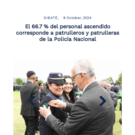
the
screen
reader
SIBATÉ
8 October, 2024
to
El 66.7 % del personal ascendido
help
corresponde a patrulleros y patrulleras
you
de la Policía Nacional
navigate
and
interact
with
the
content.