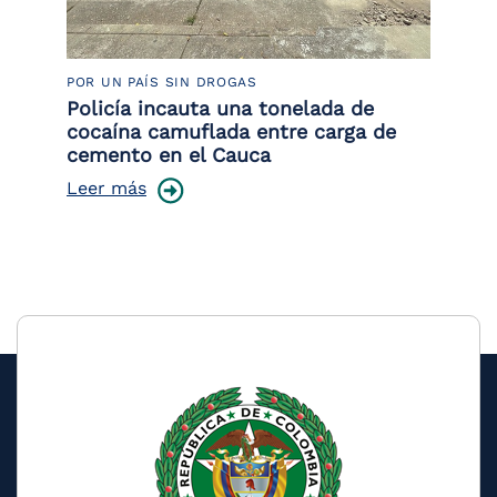
POR UN PAÍS SIN DROGAS
LU
Policía incauta una tonelada de
Tr
cocaína camuflada entre carga de
pr
cemento en el Cauca
lo
Leer más
Le