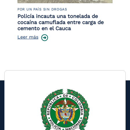
POR UN PAÍS SIN DROGAS
LU
Policía incauta una tonelada de
Tr
cocaína camuflada entre carga de
pr
cemento en el Cauca
lo
Leer más
Le