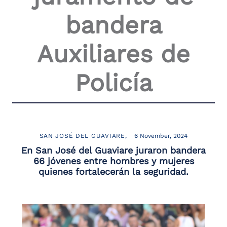
the
bandera
screen
reader
to
Auxiliares de
help
you
navigate
Policía
and
interact
with
the
content.
SAN JOSÉ DEL GUAVIARE
6 November, 2024
En San José del Guaviare juraron bandera
66 jóvenes entre hombres y mujeres
quienes fortalecerán la seguridad.