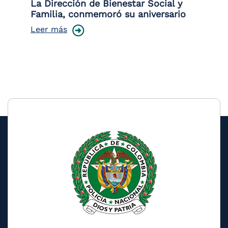
 la
La Dirección de Bienestar Social y
Po
Familia, conmemoró su aniversario
co
ce
Leer más
Le