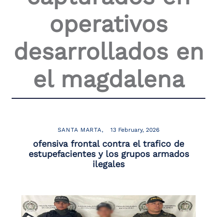
the
operativos
screen
reader
to
desarrollados en
help
you
navigate
el magdalena
and
interact
with
the
content.
SANTA MARTA
13 February, 2026
ofensiva frontal contra el trafico de
estupefacientes y los grupos armados
ilegales