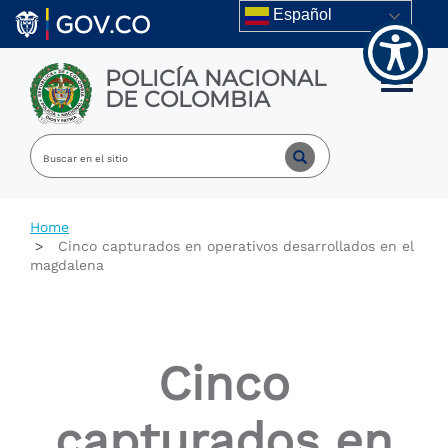
Welcome
Skip to main content
Español
to
All
in
POLICÍA NACIONAL
One
Toggle m
DE COLOMBIA
Accessibility
screen
reader.
To
start
the
All
Home
in
Cinco capturados en operativos desarrollados en el
One
magdalena
Accessibility
screen
reader,
press
"Ctrl
Cinco
+
/".
This
capturados en
shortcut
activates