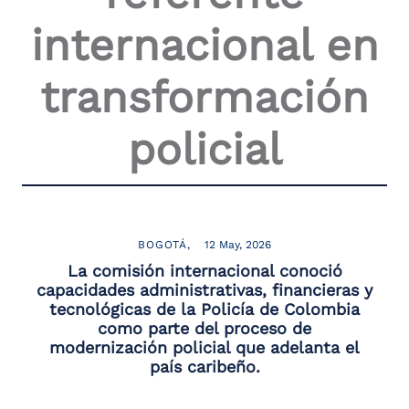
the
internacional en
screen
reader
to
transformación
help
you
navigate
policial
and
interact
with
the
content.
BOGOTÁ
12 May, 2026
La comisión internacional conoció
capacidades administrativas, financieras y
tecnológicas de la Policía de Colombia
como parte del proceso de
modernización policial que adelanta el
país caribeño.