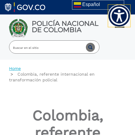
Welcome
Skip to main content
Español
to
All
in
POLICÍA NACIONAL
One
Toggle m
DE COLOMBIA
Accessibility
screen
reader.
To
start
the
All
Home
in
Colombia, referente internacional en
One
transformación policial
Accessibility
screen
reader,
press
"Ctrl
Colombia,
+
/".
This
referente
shortcut
activates