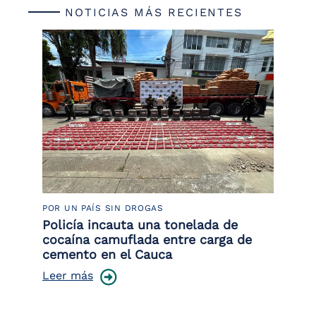
NOTICIAS MÁS RECIENTES
POR UN PAÍS SIN DROGAS
LU
Policía incauta una tonelada de
Tr
cocaína camuflada entre carga de
pr
cemento en el Cauca
lo
Leer más
Le